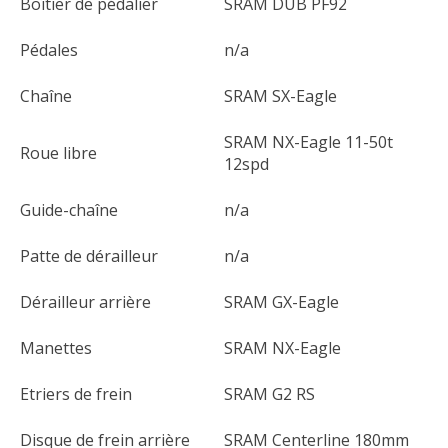
Boîtier de pédalier
SRAM DUB PF92
Pédales
n/a
Chaîne
SRAM SX-Eagle
SRAM NX-Eagle 11-50t
Roue libre
12spd
Guide-chaîne
n/a
Patte de dérailleur
n/a
Dérailleur arrière
SRAM GX-Eagle
Manettes
SRAM NX-Eagle
Etriers de frein
SRAM G2 RS
Disque de frein arrière
SRAM Centerline 180mm