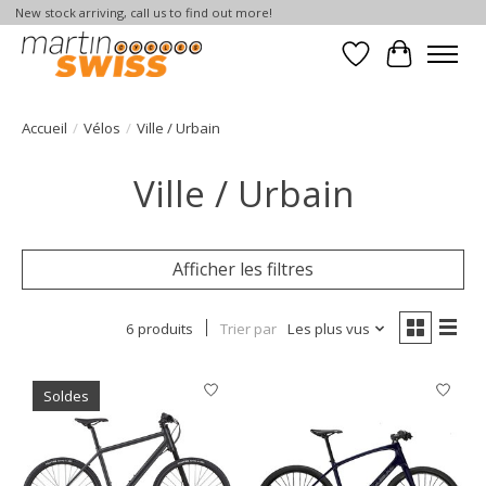
New stock arriving, call us to find out more!
Liste de souhait
Panier
Accueil
/
Vélos
/
Ville / Urbain
Ville / Urbain
Afficher les filtres
6 produits
Trier par
Les plus vus
Soldes