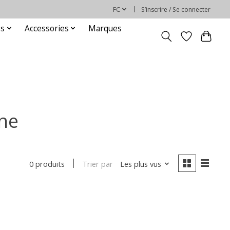
FC
S’inscrire / Se connecter
es
Accessories
Marques
gne
Trier par
Les plus vus
0 produits