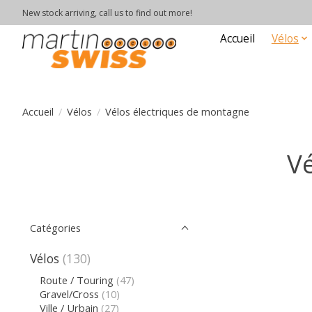
New stock arriving, call us to find out more!
Accueil
Vélos
Accueil
/
Vélos
/
Vélos électriques de montagne
Vé
Catégories
Vélos
(130)
Route / Touring
(47)
Gravel/Cross
(10)
Ville / Urbain
(27)