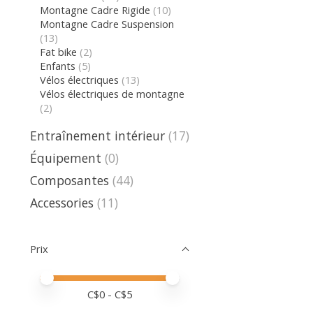
Montagne Cadre Rigide
(10)
Montagne Cadre Suspension
(13)
Fat bike
(2)
Enfants
(5)
Vélos électriques
(13)
Vélos électriques de montagne
(2)
Entraînement intérieur
(17)
Équipement
(0)
Composantes
(44)
Accessories
(11)
Prix
Prix minimum
Price maximum value
C$
0
- C$
5