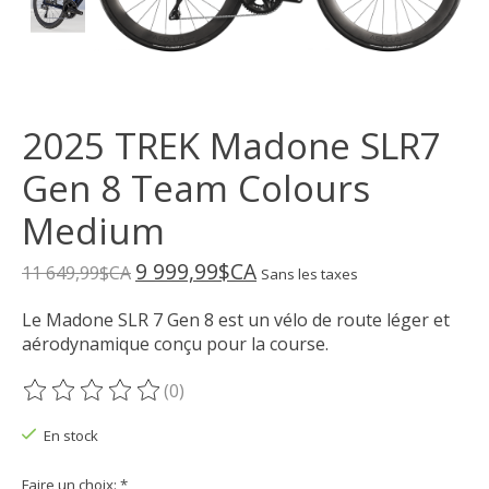
2025 TREK Madone SLR7
Gen 8 Team Colours
Medium
9 999,99$CA
11 649,99$CA
Sans les taxes
Le Madone SLR 7 Gen 8 est un vélo de route léger et
aérodynamique conçu pour la course.
(0)
Ce produit est évalué à
0
sur 5
En stock
Faire un choix:
*