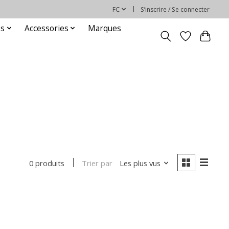
FC
S’inscrire / Se connecter
es
Accessories
Marques
Trier par
Les plus vus
0 produits