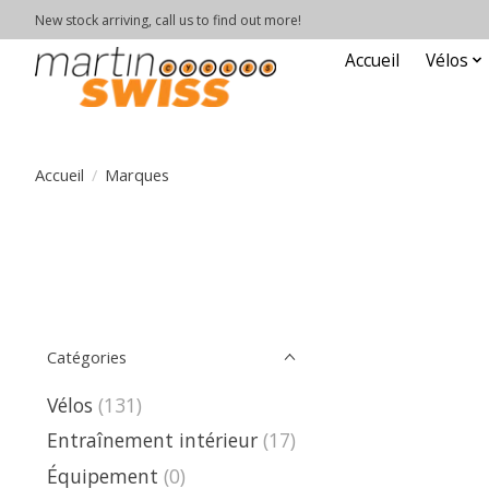
New stock arriving, call us to find out more!
Accueil
Vélos
Accueil
/
Marques
Catégories
Vélos
(131)
Entraînement intérieur
(17)
Équipement
(0)