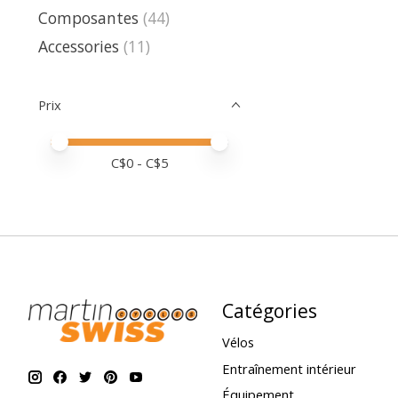
Composantes
(44)
Accessories
(11)
Prix
Prix minimum
Price maximum value
C$
0
- C$
5
Catégories
Vélos
Entraînement intérieur
Équipement