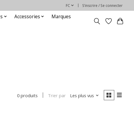
FC
S’inscrire / Se connecter
es
Accessories
Marques
Trier par
Les plus vus
0 produits