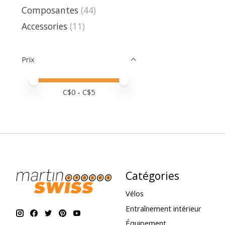
Composantes
(44)
Accessories
(11)
Prix
Prix minimum
Price maximum value
C$
0
- C$
5
Catégories
Vélos
Entraînement intérieur
Équipement