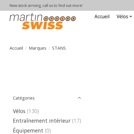
New stock arriving, call us to find out more!
Accueil
Vélos
Accueil
/
Marques
/
STANS
Catégories
Vélos
(130)
Entraînement intérieur
(17)
Équipement
(0)