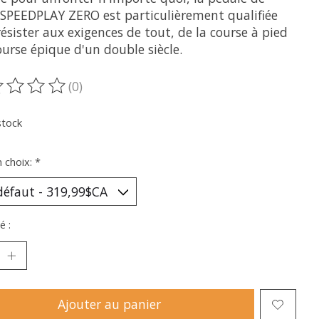
 SPEEDPLAY ZERO est particulièrement qualifiée
ésister aux exigences de tout, de la course à pied
ourse épique d'un double siècle.
(0)
oduit est évalué à
0
sur 5
stock
n choix:
*
é :
Ajouter au panier