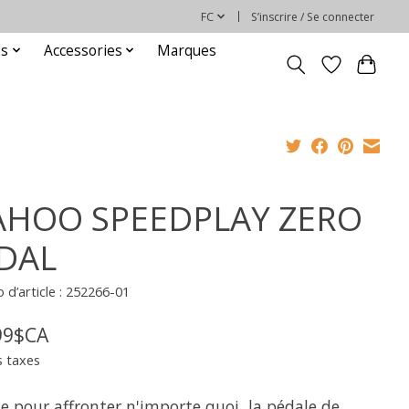
FC
S’inscrire / Se connecter
es
Accessories
Marques
HOO SPEEDPLAY ZERO
DAL
d’article : 252266-01
99$CA
s taxes
e pour affronter n'importe quoi, la pédale de