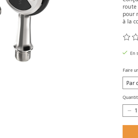
route
pour r
à la c
Ce pr
En 
Faire u
Quantit